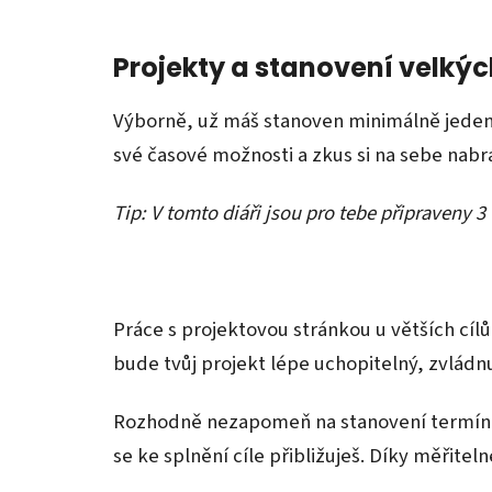
Projekty a stanovení velkýc
Výborně, už máš stanoven minimálně jeden 
své časové možnosti a zkus si na sebe nabrat
Tip: V tomto diáři jsou pro tebe připraveny 3
Práce s projektovou stránkou u větších cílů
bude tvůj projekt lépe uchopitelný, zvládnu
Rozhodně nezapomeň na stanovení termínu do
se ke splnění cíle přibližuješ. Díky měřite