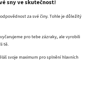
své sny ve skutečnost!
zodpovědnost za své činy. Tohle je důležitý
evyčarujeme pro tebe zázraky, ale vyrobili
i tě.
ěláš svoje maximum pro splnění hlavních