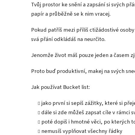
Tvůj prostor ke snění a zapsání si svých přán
papír a průběžně se k nim vracej.
Pokud patříš mezi příliš ctižádostivé osoby
svá přání odkládáš na neurčito.
Jenomže život máš pouze jeden a časem zjis
Proto buď produktivní, makej na svých snec
Jak používat Bucket list:
jako první si sepiš zážitky, které si přej
dále si zde můžeš zapsat cíle v rámci 
poté dopiš i hmotné věci, po kterých to
nemusíš vyplňovat všechny řádky