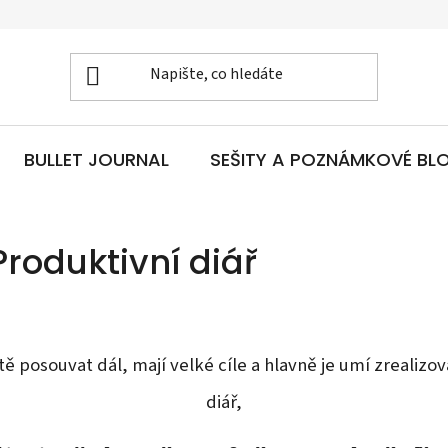
BULLET JOURNAL
SEŠITY A POZNÁMKOVÉ BL
roduktivní diář
votě posouvat dál, mají velké cíle a hlavně je umí zrealiz
diář,