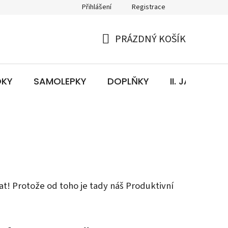
Přihlášení
Registrace
PRÁZDNÝ KOŠÍK
NÁKUPNÍ
KOŠÍK
OKY
SAMOLEPKY
DOPLŇKY
II. JAKOST
ovat! Protože od toho je tady náš Produktivní