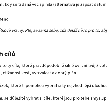
, kdy se ti daná věc splnila (alternativa je zapsat datum,
lněno
kově vracej. Ptej se sama sebe, zda děláš něco pro to, aby
h cílů
ou to ty cíle, které pravděpodobně silně ovlivní tvůj živ
, ctižádostivost, vytrvalost a dobrý plán.
zek, které ti pomohou vybrat si ty nejvhodnější dlouhod
. Je důležité vybrat si cíle, které jsou pro tebe smyslupl