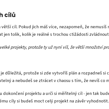
h cílů
větší cíl. Pokud jich máš více, nezapomeň, že nemusíš n
 jen tolik, kolik je reálné s trochou ctižádosti zvládnout
 velké projekty, protože ty už nyní víš, že větší množství
 je důležitá, protože si zde vytvoříš plán a rozpadneš si
telný a nebudeš se ztrácet v chaosu s tím, že nevíš co 
končení projektu a urči si měřitelný cíl - jen tak bude
lnému cíly si budeš moct celý projekt na závěr vyhodnotit.