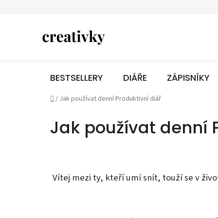
Přejít
na
obsah
BESTSELLERY
DIÁŘE
ZÁPISNÍKY
Domů
/
Jak používat denní Produktivní diář
Jak používat denní P
Vítej mezi ty, kteří umí snít, touží se v ži