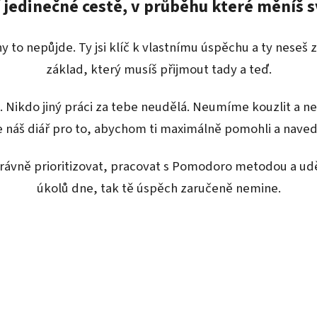
í jedinečné cestě, v průběhu které měníš 
hy to nepůjde. Ty jsi klíč k vlastnímu úspěchu a ty neseš 
základ, který musíš přijmout tady a teď.
. Nikdo jiný práci za tebe neudělá. Neumíme kouzlit a n
 náš diář pro to, abychom ti maximálně pomohli a navedl
právně prioritizovat, pracovat s Pomodoro metodou a ud
úkolů dne, tak tě úspěch zaručeně nemine.