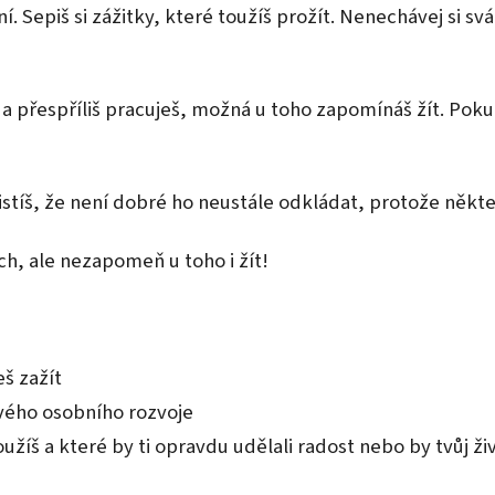
í. Sepiš si zážitky, které toužíš prožít. Nenechávej si svá
 a přespříliš pracuješ, možná u toho zapomínáš žít. Poku
tíš, že není dobré ho neustále odkládat, protože některé
h, ale nezapomeň u toho i žít!
eš zažít
svého osobního rozvoje
užíš a které by ti opravdu udělali radost nebo by tvůj živ