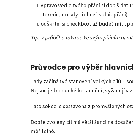
vpravo vedle tvého přání si dopiš datum
termín, do kdy si chceš splnit přání)
odškrtni si checkbox, až budeš mít sp
Tip: V průběhu roku se ke svým přáním namát
Průvodce pro výběr hlavníc
Tady začíná tvé stanovení velkých cílů - js
Nejsou jednoduché ke splnění, vyžadují vizi
Tato sekce je sestavena z promyšlených otá
Dobře zvolený cíl má větší šanci na dosažení
měřitelné.