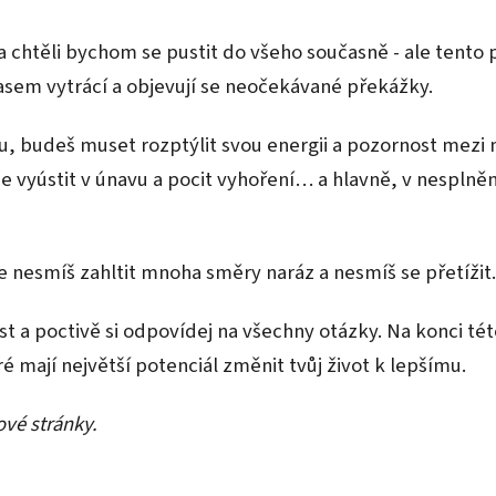
chtěli bychom se pustit do všeho současně - ale tento
asem vytrácí a objevují se neočekávané překážky.
ou, budeš muset rozptýlit svou energii a pozornost mezi 
e vyústit v únavu a pocit vyhoření… a hlavně, v nesplně
 se nesmíš zahltit mnoha směry naráz a nesmíš se přetížit
st a poctivě si odpovídej na všechny otázky. Na konci t
ré mají největší potenciál změnit tvůj život k lepšímu.
ové stránky.