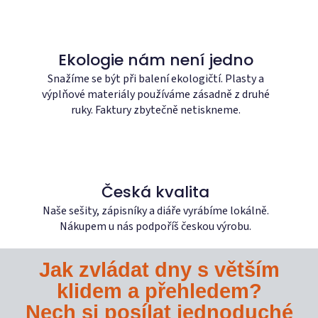
k
y
v
Ekologie nám není jedno
ý
p
Snažíme se být při balení ekologičtí. Plasty a
i
výplňové materiály používáme zásadně z druhé
s
ruky. Faktury zbytečně netiskneme.
u
Česká kvalita
Naše sešity, zápisníky a diáře vyrábíme lokálně.
Nákupem u nás podpoříš českou výrobu.
Jak zvládat dny s větším
klidem a přehledem?
Nech si posílat jednoduché