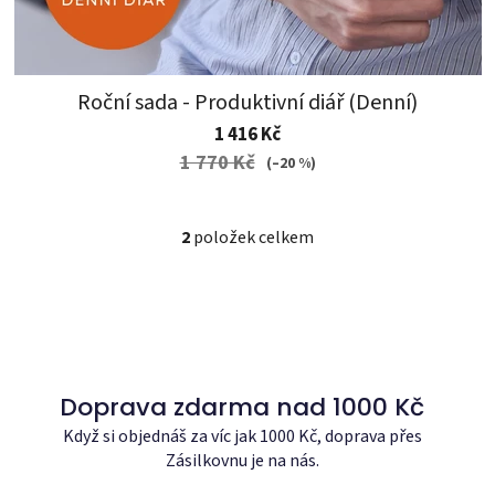
Roční sada - Produktivní diář (Denní)
1 416 Kč
1 770 Kč
(–20 %)
2
položek celkem
O
v
l
á
d
a
c
Doprava zdarma nad 1000 Kč
í
Když si objednáš za víc jak 1000 Kč, doprava přes
p
Zásilkovnu je na nás.
r
v