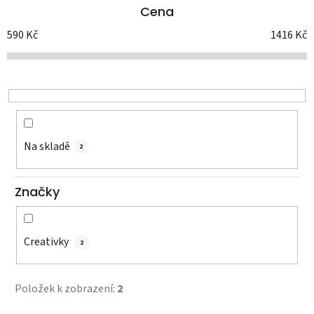
Cena
n
í
590
Kč
1416
Kč
p
r
o
d
u
k
Na skladě
2
t
ů
Značky
Creativky
2
Položek k zobrazení:
2