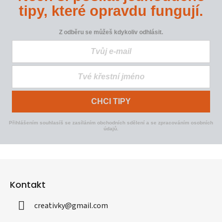
tipy, které opravdu fungují.
Z odběru se můžeš kdykoliv odhlásit.
CHCI TIPY
Přihlášením souhlasíš se zasíláním obchodních sdělení a se zpracováním osobních
údajů.
Z
á
Kontakt
p
a
creativky
@
gmail.com
t