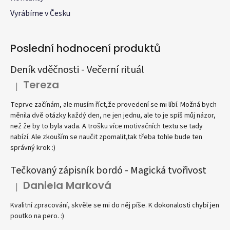
Vyrábíme v Česku
Poslední hodnocení produktů
Deník vděčnosti - Večerní rituál
Tereza
|
Hodnocení produktu je 4 z 5 hvězdiček.
Teprve začínám, ale musím říct,že provedení se mi líbí. Možná bych
měnila dvě otázky každý den, ne jen jednu, ale to je spíš můj názor,
než že by to byla vada. A trošku více motivačních textu se tady
nabízí. Ale zkouším se naučit zpomalit,tak třeba tohle bude ten
správný krok :)
Tečkovaný zápisník bordó - Magická tvořivost
Daniela Marková
|
Hodnocení produktu je 5 z 5 hvězdiček.
Kvalitní zpracování, skvěle se mi do něj píše. K dokonalosti chybí jen
poutko na pero. :)