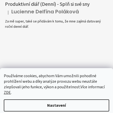
Produktivní diář (Denní) - Splň si své sny
Lucienne Delfína Poláková
|
Hodnocení produktu je 5 z 5 hvězdiček.
Za mě super, také se přidávám k tomu, že mne zajímá datovaný
roční denní diář.
Používáme cookies, abychom Vám umožnili pohodlné
prohlížení webu a díky analýze provozu webu neustále
zlepšovali jeho funkce, výkon a použitelnost.Více informací
ZDE
.
Nastavení