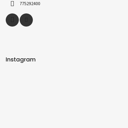
í
775292400
Instagram