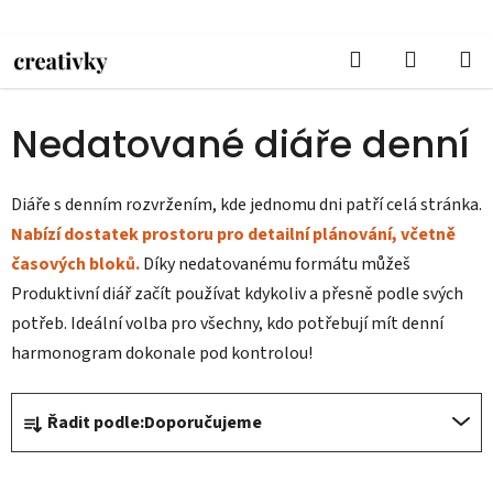
Přejít
na
Hledat
NÁKUPN
obsah
Domů
/
DIÁŘE
/
Nedatované diáře
/
Nedatované diáře denní
KOŠÍK
Nedatované diáře denní
Diáře s denním rozvržením, kde jednomu dni patří celá stránka.
Nabízí dostatek prostoru pro detailní plánování, včetně
časových bloků.
Díky nedatovanému formátu můžeš
Produktivní diář začít používat kdykoliv a přesně podle svých
potřeb. Ideální volba pro všechny, kdo potřebují mít denní
harmonogram dokonale pod kontrolou!
Ř
Řadit podle:
Doporučujeme
a
z
e