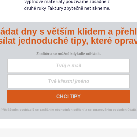
výplňové materiály používáme zásadně z
v
druhé ruky. Faktury zbytečně netiskneme.
k
y
v
ládat dny s větším klidem a pře
ý
p
ílat jednoduché tipy, které opra
i
s
Z odběru se můžeš kdykoliv odhlásit.
u
CHCI TIPY
Přihlášením souhlasíš se zasíláním obchodních sdělení a se zpracováním osobních údajů.