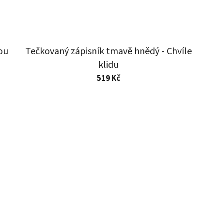
ou
Tečkovaný zápisník tmavě hnědý - Chvíle
klidu
519 Kč