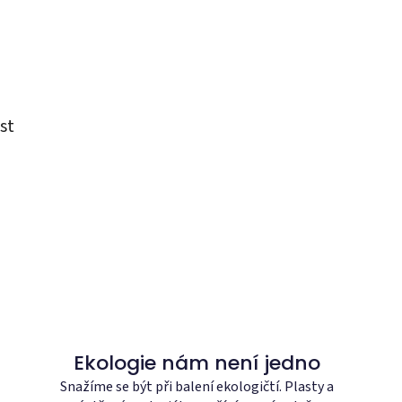
st
O
v
l
á
d
a
c
í
Ekologie nám není jedno
p
Snažíme se být při balení ekologičtí. Plasty a
r