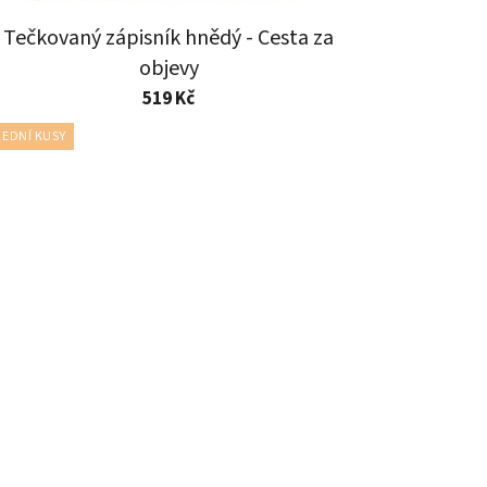
Tečkovaný zápisník hnědý - Cesta za
objevy
519 Kč
EDNÍ KUSY