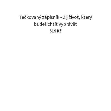
Tečkovaný zápisník - Žij život, který
budeš chtít vyprávět
519 Kč