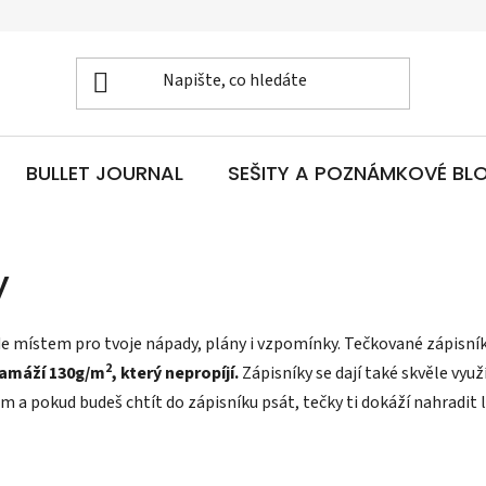
BULLET JOURNAL
SEŠITY A POZNÁMKOVÉ BL
y
ude místem pro tvoje nápady, plány i vzpomínky.
Tečkované zápisní
2
amáží 130g/m
, který nepropíjí.
Zápisníky se dají také skvěle vyu
em a pokud budeš chtít do zápisníku psát, tečky ti dokáží nahradit l