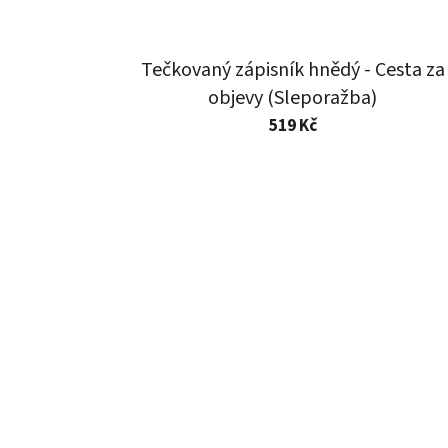
Tečkovaný zápisník hnědý - Cesta za
objevy (Sleporažba)
519 Kč