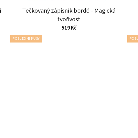
í
Tečkovaný zápisník bordó - Magická
tvořivost
519 Kč
POSLEDNÍ KUSY
POSL