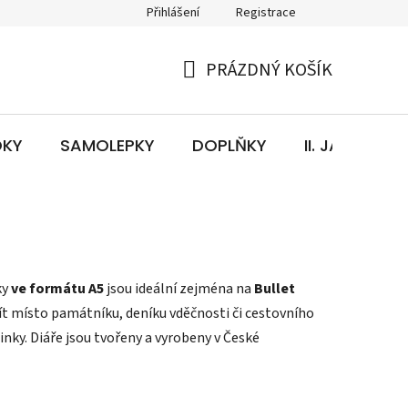
Přihlášení
Registrace
PRÁZDNÝ KOŠÍK
NÁKUPNÍ
KOŠÍK
OKY
SAMOLEPKY
DOPLŇKY
II. JAKOST
ky
ve formátu A5
jsou ideální zejména na
Bullet
žít místo památníku, deníku vděčnosti či cestovního
inky. Diáře jsou tvořeny a vyrobeny v České
Ř