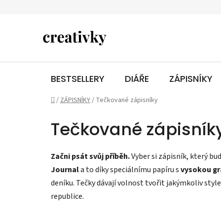
Přejít
na
obsah
BESTSELLERY
DIÁŘE
ZÁPISNÍKY
Domů
/
ZÁPISNÍKY
/
Tečkované zápisníky
Tečkované zápisník
Začni psát svůj příběh.
Vyber si zápisník, který b
Journal
a to díky speciálnímu papíru s
vysokou gr
deníku. Tečky dávají volnost tvořit jakýmkoliv styl
republice.