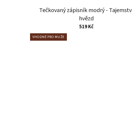
Tečkovaný zápisník modrý - Tajemstv
hvězd
519 Kč
VHODNÉ PRO MUŽE