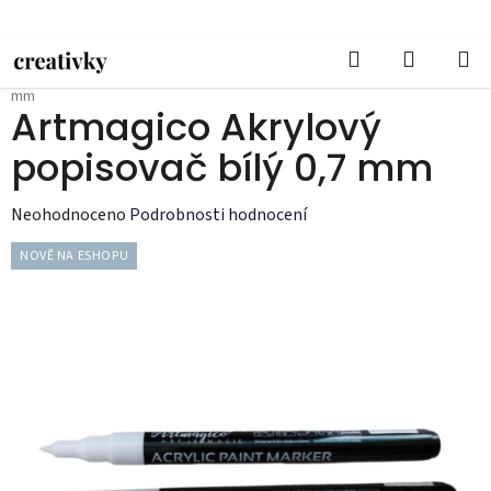
Přejít
na
Hledat
NÁKUPN
obsah
Domů
/
DOPLŇKY
/
Fixy a brush peny
/
Artmagico Akrylový popisovač bílý 0,7
KOŠÍK
mm
Artmagico Akrylový
popisovač bílý 0,7 mm
Průměrné
Neohodnoceno
Podrobnosti hodnocení
hodnocení
NOVĚ NA ESHOPU
produktu
je
0,0
z
5
hvězdiček.