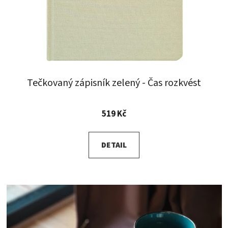
Tečkovaný zápisník zelený - Čas rozkvést
Průměrné
519 Kč
hodnocení
produktu
DETAIL
je
5,0
z
5
hvězdiček.