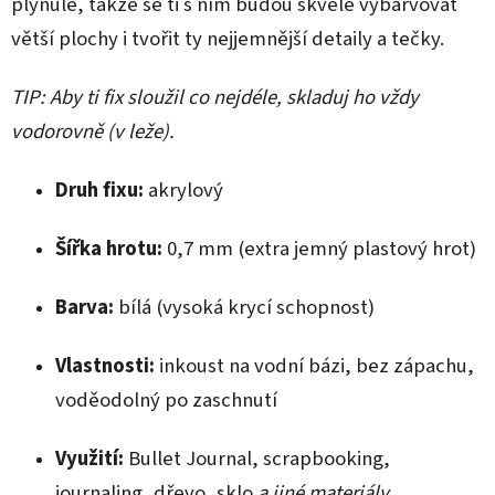
plynule, takže se ti s ním budou skvěle vybarvovat
větší plochy i tvořit ty nejjemnější detaily a tečky.
TIP: Aby ti fix sloužil co nejdéle, skladuj ho vždy
vodorovně (v leže).
Druh fixu:
akrylový
Šířka hrotu:
0,7 mm (extra jemný plastový hrot)
Barva:
bílá (vysoká krycí schopnost)
Vlastnosti:
inkoust na vodní bázi, bez zápachu,
voděodolný po zaschnutí
Využití:
Bullet Journal, scrapbooking,
journaling, dřevo, sklo
a jiné materiály