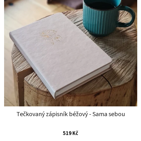
Tečkovaný zápisník béžový - Sama sebou
Průměrné
519 Kč
hodnocení