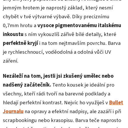
jemným hrotem je naprostý základ, který nesmí
chybět v tvé výtvarné výbavě. Díky preciznímu
0,7mm hrotu a
vysoce pigmentovanému italskému
inkoustu
s ním vykouzlíš zářivě bílé detaily, které
perfektně kryjí
i na tom nejtmavším povrchu. Barva
je rychleschnoucí, voděodolná a odolná vůči UV
záření.
Nezáleží na tom, jestli jsi zkušený umělec nebo
nadšený začátečník.
Tento kousek je ideální pro
všechny, kteří rádi tvoří na barevné podklady a
hledají perfektní kontrast. Nejvíc ho využiješ v
Bullet
Journalu
na opravy a efektní nadpisy, ale zazáří i při
scrapbookingu nebo krasopisu. Barva teče naprosto