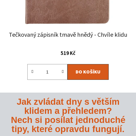
Tečkovaný zápisník tmavě hnědý - Chvíle klidu
Průměrné
519 Kč
hodnocení
produktu
DO KOŠÍKU
je
5,0
z
5
Jak zvládat dny s větším
hvězdiček.
klidem a přehledem?
Nech si posílat jednoduché
tipy, které opravdu fungují.