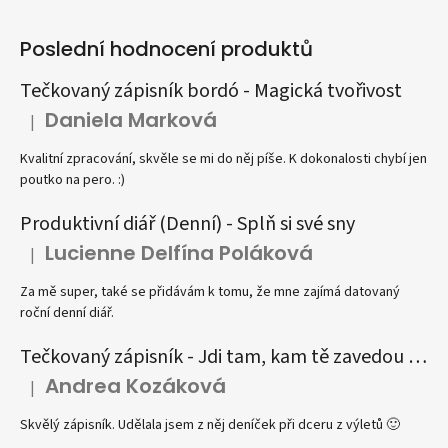
Poslední hodnocení produktů
Tečkovaný zápisník bordó - Magická tvořivost
Daniela Marková
|
Hodnocení produktu je 5 z 5 hvězdiček.
Kvalitní zpracování, skvěle se mi do něj píše. K dokonalosti chybí jen
poutko na pero. :)
Produktivní diář (Denní) - Splň si své sny
Lucienne Delfína Poláková
|
Hodnocení produktu je 5 z 5 hvězdiček.
Za mě super, také se přidávám k tomu, že mne zajímá datovaný
roční denní diář.
Tečkovaný zápisník - Jdi tam, kam tě zavedou tvé sny
Andrea Kozáková
|
Hodnocení produktu je 5 z 5 hvězdiček.
Skvělý zápisník. Udělala jsem z něj deníček při dceru z výletů 🙂