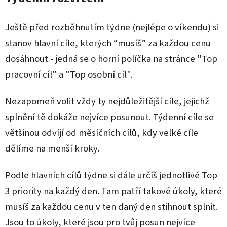
Ještě před rozběhnutím týdne (nejlépe o víkendu) si
stanov hlavní cíle, kterých “musíš” za každou cenu
dosáhnout - jedná se o horní políčka na stránce "Top
pracovní cíl" a "Top osobní cíl".
Nezapomeň volit vždy ty nejdůležitější cíle, jejichž
splnění tě dokáže nejvíce posunout. Týdenní cíle se
většinou odvíjí od měsíčních cílů, kdy velké cíle
dělíme na menší kroky.
Podle hlavních cílů týdne si dále určíš jednotlivé Top
3 priority na každý den. Tam patří takové úkoly, které
musíš za každou cenu v ten daný den stihnout splnit.
Jsou to úkoly, které jsou pro tvůj posun nejvíce