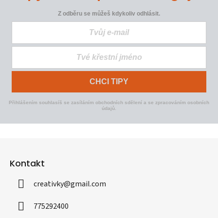
Z odběru se můžeš kdykoliv odhlásit.
CHCI TIPY
Přihlášením souhlasíš se zasíláním obchodních sdělení a se zpracováním osobních
údajů.
Z
á
Kontakt
p
a
creativky
@
gmail.com
t
í
775292400