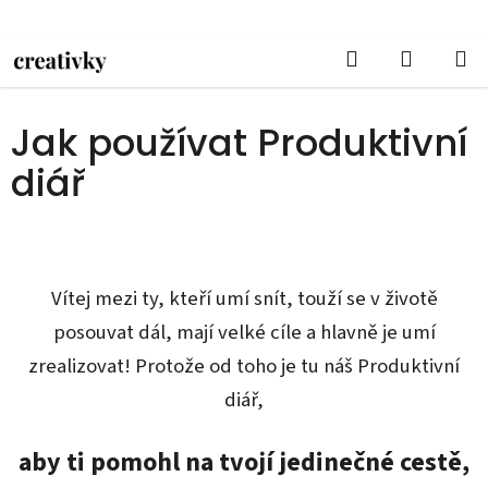
Přejít
na
Hledat
NÁKUPN
obsah
Domů
/
Jak používat Produktivní diář
KOŠÍK
Jak používat Produktivní
diář
Vítej mezi ty, kteří umí snít, touží se v životě
posouvat dál, mají velké cíle a hlavně je umí
zrealizovat! Protože od toho je tu náš Produktivní
diář,
aby ti pomohl na tvojí jedinečné cestě,