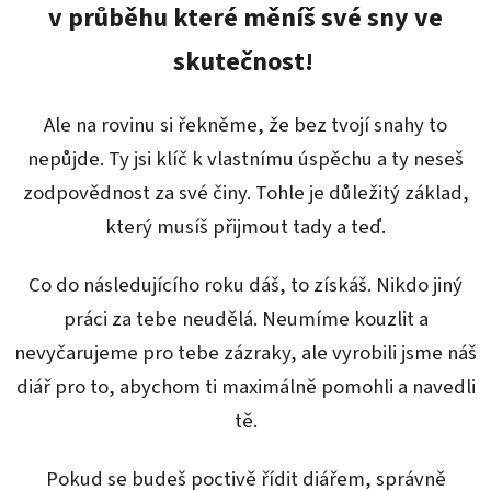
v průběhu které měníš své sny ve
skutečnost!
Ale na rovinu si řekněme, že bez tvojí snahy to
nepůjde. Ty jsi klíč k vlastnímu úspěchu a ty neseš
zodpovědnost za své činy. Tohle je důležitý základ,
který musíš přijmout tady a teď.
Co do následujícího roku dáš, to získáš. Nikdo jiný
práci za tebe neudělá. Neumíme kouzlit a
nevyčarujeme pro tebe zázraky, ale vyrobili jsme náš
diář pro to, abychom ti maximálně pomohli a navedli
tě.
Pokud se budeš poctivě řídit diářem, správně