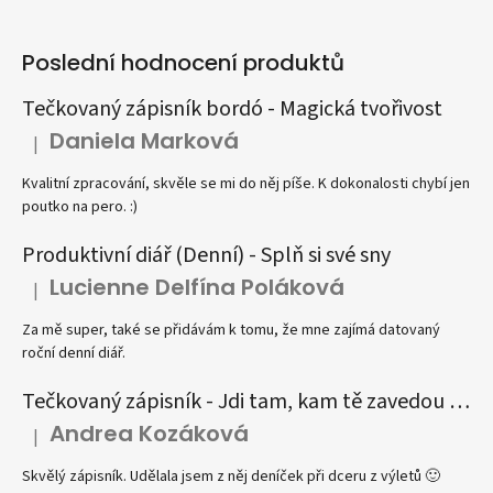
Poslední hodnocení produktů
Tečkovaný zápisník bordó - Magická tvořivost
Daniela Marková
|
Hodnocení produktu je 5 z 5 hvězdiček.
Kvalitní zpracování, skvěle se mi do něj píše. K dokonalosti chybí jen
poutko na pero. :)
Produktivní diář (Denní) - Splň si své sny
Lucienne Delfína Poláková
|
Hodnocení produktu je 5 z 5 hvězdiček.
Za mě super, také se přidávám k tomu, že mne zajímá datovaný
roční denní diář.
Tečkovaný zápisník - Jdi tam, kam tě zavedou tvé sny
Andrea Kozáková
|
Hodnocení produktu je 5 z 5 hvězdiček.
Skvělý zápisník. Udělala jsem z něj deníček při dceru z výletů 🙂