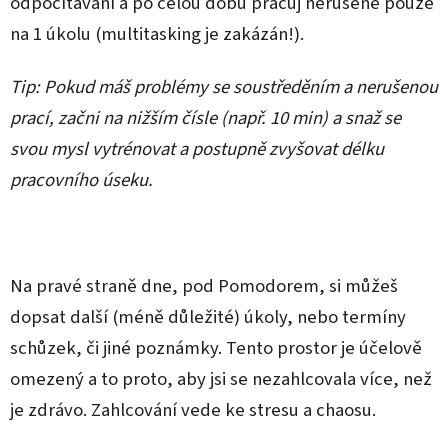
odpočítávání a po celou dobu pracuj nerušeně pouze
na 1 úkolu (multitasking je zakázán!).
Tip: Pokud máš problémy se soustředěním a nerušenou
prací, začni na nižším čísle (např. 10 min) a snaž se
svou mysl vytrénovat a postupně zvyšovat délku
pracovního úseku.
Na pravé straně dne, pod Pomodorem, si můžeš
dopsat další (méně důležité) úkoly, nebo termíny
schůzek, či jiné poznámky. Tento prostor je účelově
omezený a to proto, aby jsi se nezahlcovala více, než
je zdrávo. Zahlcování vede ke stresu a chaosu.