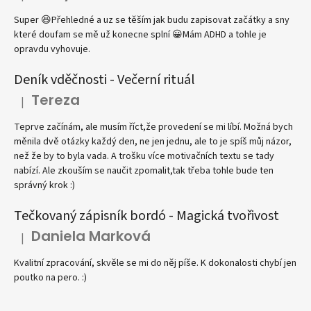
Hodnocení produktu je 5 z 5 hvězdiček.
Super 😆Přehledné a uz se těším jak budu zapisovat začátky a sny
které doufam se mě už konecne splní 😀Mám ADHD a tohle je
opravdu vyhovuje.
Deník vděčnosti - Večerní rituál
Tereza
|
Hodnocení produktu je 4 z 5 hvězdiček.
Teprve začínám, ale musím říct,že provedení se mi líbí. Možná bych
měnila dvě otázky každý den, ne jen jednu, ale to je spíš můj názor,
než že by to byla vada. A trošku více motivačních textu se tady
nabízí. Ale zkouším se naučit zpomalit,tak třeba tohle bude ten
správný krok :)
Tečkovaný zápisník bordó - Magická tvořivost
Daniela Marková
|
Hodnocení produktu je 5 z 5 hvězdiček.
Kvalitní zpracování, skvěle se mi do něj píše. K dokonalosti chybí jen
poutko na pero. :)