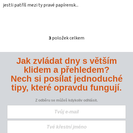
jestli patříš mezi ty pravé papírensk...
3
položek celkem
O
v
l
Jak zvládat dny s větším
á
d
klidem a přehledem?
a
Nech si posílat jednoduché
c
í
tipy, které opravdu fungují.
p
r
Z odběru se můžeš kdykoliv odhlásit.
v
k
y
v
ý