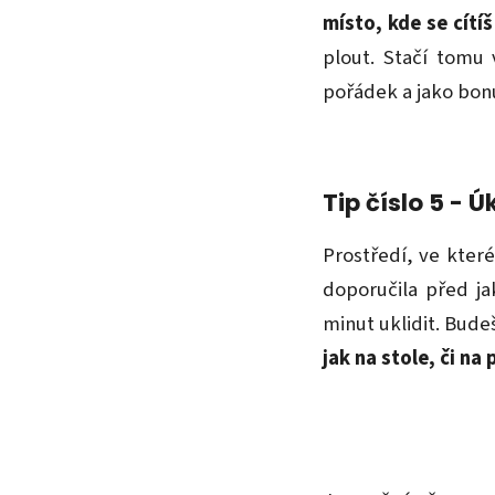
místo, kde se cítí
plout. Stačí tomu
pořádek a jako bonus
Tip číslo 5 - Ú
Prostředí, ve kter
doporučila před ja
minut uklidit. Bude
jak na stole, či n