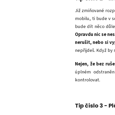
Již zmiňované rozpt
mobilu, ti bude v s
bude dít něco důle
Opravdu nic se nes
nerušit, nebo si v
nepřijdeš.
Když by s
Nejen, že bez ruš
úplném odstraněn
kontrolovat.
Tip číslo 3 -