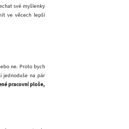
echat své myšlenky
ít ve věcech lepší
nebo ne. Proto bych
si jednoduše na pár
zené pracovní ploše,