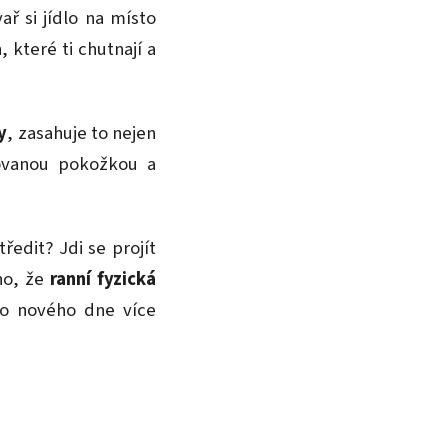
ař si jídlo na místo
, které ti chutnají a
y
, zasahuje to nejen
tovanou pokožkou a
edit? Jdi se projít
no, že
ranní fyzická
o nového dne více