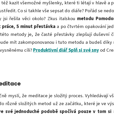
též kazit všemožné myšlenky, které ti létají v hlavě a 
středit. Co si takhle vše sepsat do diáře? Pořád se ned
 jsi řešila věci okolo? Zkus italskou
metodu Pomodoro
t práce, 5 minut přestávka
a po čtvrtém opakování jed
éto metody je, že časté přestávky zlepšují duševní či
 bude mít zakomponovanou i tuto metodu a budeš díky
 vysněnému cíli?
Produktivní diář Splň si své sny
od Cre
Meditace
ečně myslí, že meditace je složitý proces. Vyhledávají 
 do různě složitých metod už ze začátku, které je ve vý
ve své jednoduché podobě spočívá pouze v tom si 