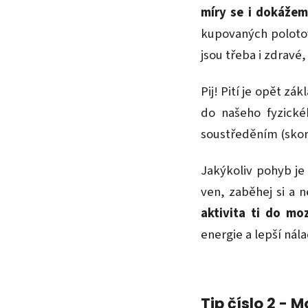
míry se i dokážem
kupovaných polotovar
jsou třeba i zdravé
Pij! Pití je opět zá
do našeho fyzické
soustředěním (skor
Jakýkoliv pohyb je
ven, zaběhej si a 
aktivita ti do mo
energie a lepší nála
Tip číslo 2 - 