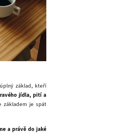
úplný základ, kteří
avého jídla, pití a
e základem je spát
íme a právě do jaké