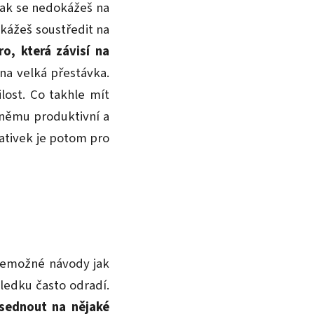
pak se nedokážeš na
okážeš soustředit na
, která závisí na
na velká přestávka.
lost. Co takhle mít
 němu produktivní a
ativek je potom pro
všemožné návody jak
sledku často odradí.
sednout na nějaké