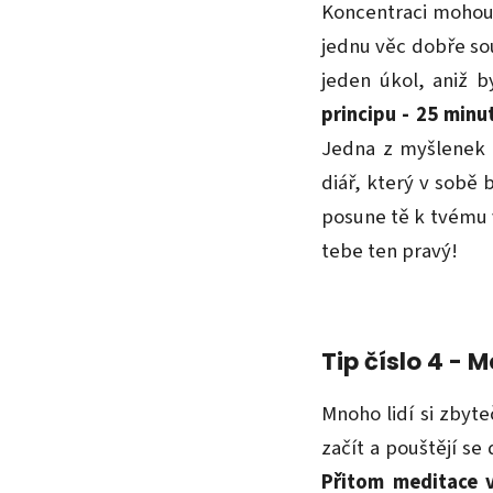
Koncentraci mohou 
jednu věc dobře sou
jeden úkol, aniž by
principu - 25 minu
Jedna z myšlenek t
diář, který v sobě
posune tě k tvému
tebe ten pravý!
Tip číslo 4 - 
Mnoho lidí si zbyt
začít a pouštějí se
Přitom meditace 