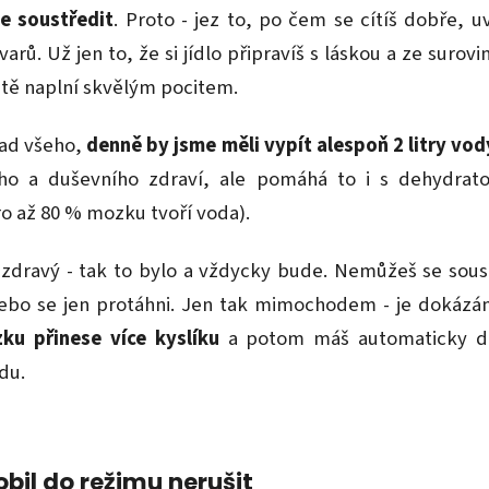
e soustředit
. Proto - jez to, po čem se cítíš dobře, uv
ů. Už jen to, že si jídlo připravíš s láskou a ze surovin
, tě naplní skvělým pocitem.
klad všeho,
denně by jsme měli vypít alespoň 2 litry vod
ho a duševního zdraví, ale pomáhá to i s dehydra
o až 80 % mozku tvoří voda).
 zdravý - tak to bylo a vždycky bude. Nemůžeš se soustř
nebo se jen protáhni. Jen tak mimochodem - je dokázá
zku přinese více kyslíku
a potom máš automaticky d
du.
Mobil do režimu nerušit