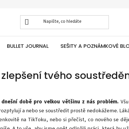
BULLET JOURNAL
SEŠITY A POZNÁMKOVÉ BL
 zlepšení tvého soustředěn
v dnešní době pro velkou většinu z nás problém.
Všud
rozptylují a nebo se soustředit prostě nedokážeme. Láká
enkovitě na TikToku, nebo si přečíst, co nového se děj
íše. A to vše, aby jsme opět odložili práci, která by u