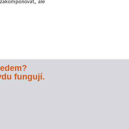
 zakomponovat, ale
hledem?
vdu fungují.