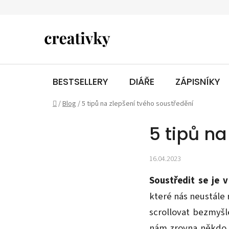
Přejít
na
obsah
BESTSELLERY
DIÁŘE
ZÁPISNÍKY
Domů
/
Blog
/
5 tipů na zlepšení tvého soustředění
5 tipů na
16.04.2023
Soustředit se je 
které nás neustále 
scrollovat bezmyšl
nám zrovna někdo p