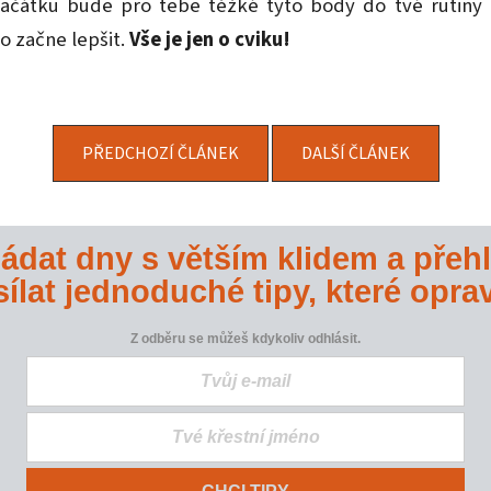
ačátku bude pro tebe těžké tyto body do tvé rutiny
o začne lepšit.
Vše je jen o cviku!
PŘEDCHOZÍ ČLÁNEK
DALŠÍ ČLÁNEK
ládat dny s větším klidem a pře
ílat jednoduché tipy, které opra
Z odběru se můžeš kdykoliv odhlásit.