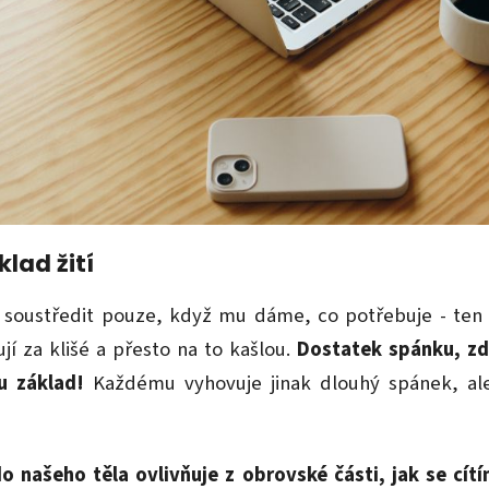
klad žití
soustředit pouze, když mu dáme, co potřebuje - ten 
jí za klišé a přesto na to kašlou.
Dostatek spánku, zdr
u základ!
Každému vyhovuje jinak dlouhý spánek, al
o našeho těla ovlivňuje z obrovské části, jak se cít