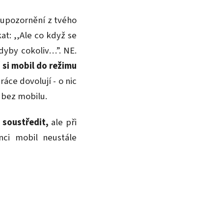
v upozornění z tvého
at: ,,Ale co když se
dyby cokoliv…”. NE.
 si mobil do režimu
ce dovolují - o nic
 bez mobilu.
 soustředit,
ale při
ci mobil neustále