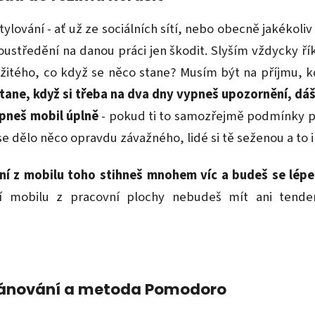
ylování - ať už ze sociálních sítí, nebo obecně jakékoli
oustředění na danou práci jen škodit. Slyším vždycky řík
žitého, co když se něco stane? Musím být na příjmu, k
tane, když si třeba na dva dny vypneš upozornění, dáš
ypneš mobil úplně
- pokud ti to samozřejmě podmínky prá
e dělo něco opravdu závažného, lidé si tě seženou a to i
ení z mobilu toho stihneš mnohem víc a budeš se lépe
í mobilu z pracovní plochy nebudeš mít ani tenden
 Plánování a metoda Pomodoro