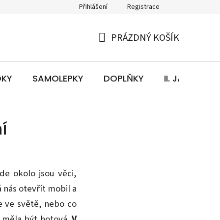
Přihlášení
Registrace
PRÁZDNÝ KOŠÍK
NÁKUPNÍ
KOŠÍK
OKY
SAMOLEPKY
DOPLŇKY
II. JAKOST
í
e okolo jsou věci,
 nás otevřít mobil a
e ve světě, nebo co
ž měla být hotová.
V