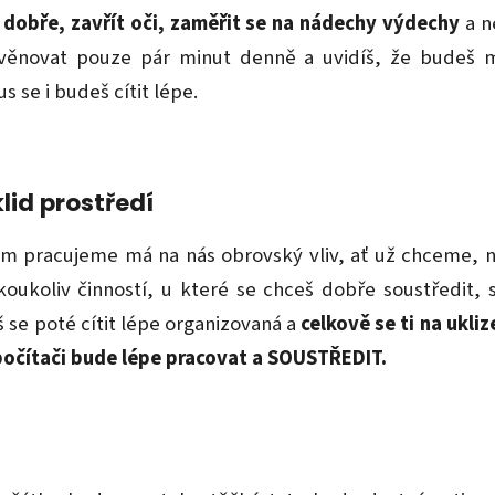
š dobře, zavřít oči, zaměřit se na nádechy výdechy
a n
 věnovat pouze pár minut denně a uvidíš, že budeš m
 se i budeš cítit lépe.
klid prostředí
ém pracujeme má na nás obrovský vliv, ať už chceme, 
koukoliv činností, u které se chceš dobře soustředit, 
š se poté cítit lépe organizovaná a
celkově se ti na ukli
a počítači bude lépe pracovat a SOUSTŘEDIT.