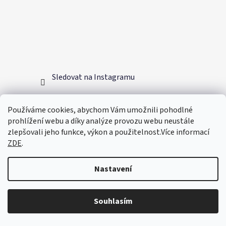
Sledovat na Instagramu
Informace pro vás
Používáme cookies, abychom Vám umožnili pohodlné
prohlížení webu a díky analýze provozu webu neustále
zlepšovali jeho funkce, výkon a použitelnost.Více informací
Obchodní podmínky
ZDE
.
Pravidla ochrany a zpracování osobních údajů
Doprava a platba
Nastavení
Reklamace a vrácení zboží
Spolupráce
Souhlasím
Ekologie
Hodnocení obchodu