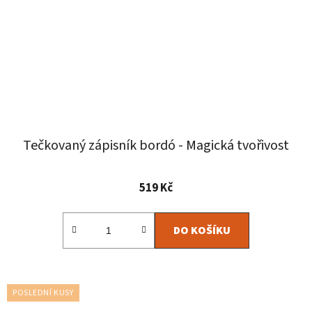
Tečkovaný zápisník bordó - Magická tvořivost
Průměrné
519 Kč
hodnocení
produktu
DO KOŠÍKU
je
4,9
z
5
POSLEDNÍ KUSY
hvězdiček.