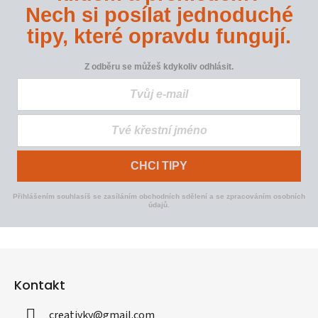
Nech si posílat jednoduché
tipy, které opravdu fungují.
Z odběru se můžeš kdykoliv odhlásit.
CHCI TIPY
Přihlášením souhlasíš se zasíláním obchodních sdělení a se zpracováním osobních
údajů.
Z
á
Kontakt
p
a
creativky
@
gmail.com