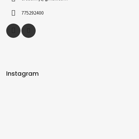
t
í
775292400
Instagram