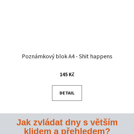
Poznámkový blok A4 - Shit happens
145 Kč
DETAIL
Jak zvládat dny s větším
klidem a přehledem?