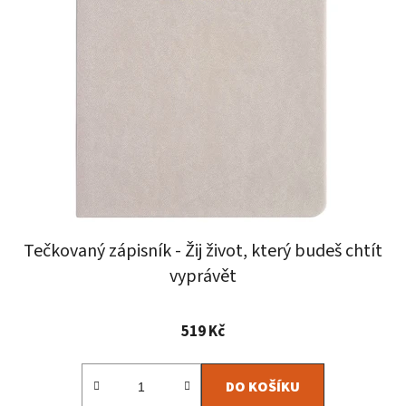
Tečkovaný zápisník - Žij život, který budeš chtít
vyprávět
Průměrné
519 Kč
hodnocení
produktu
DO KOŠÍKU
je