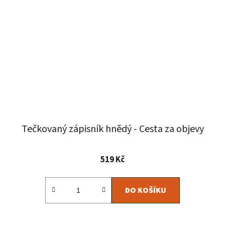
Tečkovaný zápisník hnědý - Cesta za objevy
Průměrné
519 Kč
hodnocení
produktu
DO KOŠÍKU
je
4,6
z