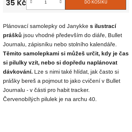
35 Kč
DO KOŠÍKU
Měrná cena:
Plánovací samolepky od Janykke
s ilustrací
prášků
jsou vhodné především do diáře, Bullet
Journalu, zápisníku nebo stolního kalendáře.
Těmito samolepkami si můžeš určit, kdy je čas
si pilulky vzít, nebo si dopředu naplánovat
dávkování.
Lze s nimi také hlídat, jak často si
prášky bereš a pojmout to jako cvičení v Bullet
Journalu - v části pro habit tracker.
Červenobílých pilulek je na archu 40.