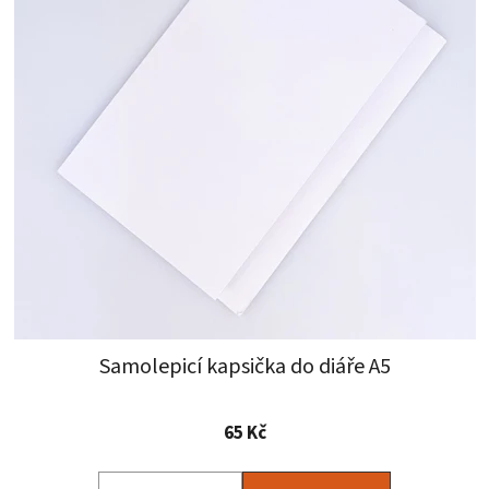
Samolepicí kapsička do diáře A5
Průměrné
65 Kč
hodnocení
produktu