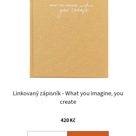
Linkovaný zápisník - What you imagine, you
create
Průměrné
420 Kč
hodnocení
produktu