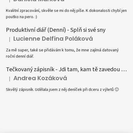
Hodnocení produktu je 5 z 5 hvězdiček.
Kvalitní zpracování, skvěle se mi do něj píše. K dokonalosti chybí jen
poutko na pero. :)
Produktivní diář (Denní) - Splň si své sny
Lucienne Delfína Poláková
|
Hodnocení produktu je 5 z 5 hvězdiček.
Za mě super, také se přidávám k tomu, že mne zajímá datovaný
roční denní diář.
Tečkovaný zápisník - Jdi tam, kam tě zavedou tvé sny
Andrea Kozáková
|
Hodnocení produktu je 5 z 5 hvězdiček.
Skvělý zápisník. Udělala jsem z něj deníček při dceru z výletů 🙂