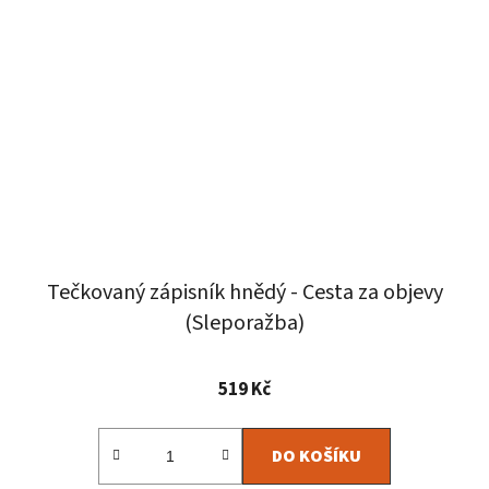
Tečkovaný zápisník hnědý - Cesta za objevy
(Sleporažba)
Průměrné
519 Kč
hodnocení
produktu
DO KOŠÍKU
je
5,0