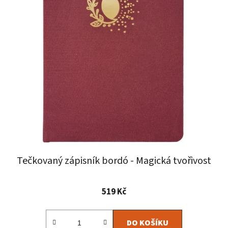
Tečkovaný zápisník bordó - Magická tvořivost
Průměrné
519 Kč
hodnocení
produktu
DO KOŠÍKU
je