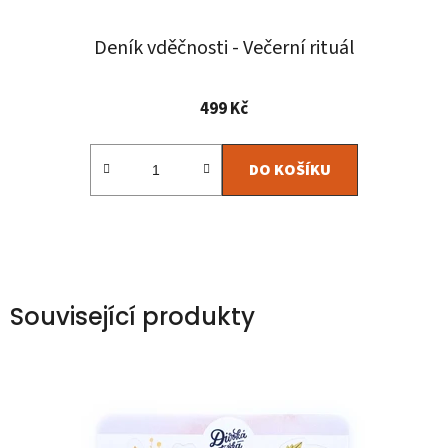
Deník vděčnosti - Večerní rituál
Průměrné
499 Kč
hodnocení
produktu
DO KOŠÍKU
je
5,0
z
5
hvězdiček.
Související produkty