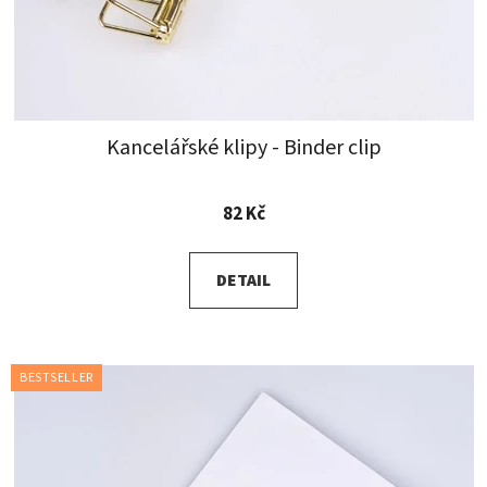
Kancelářské klipy - Binder clip
Průměrné
82 Kč
hodnocení
produktu
DETAIL
je
5,0
z
5
BESTSELLER
hvězdiček.