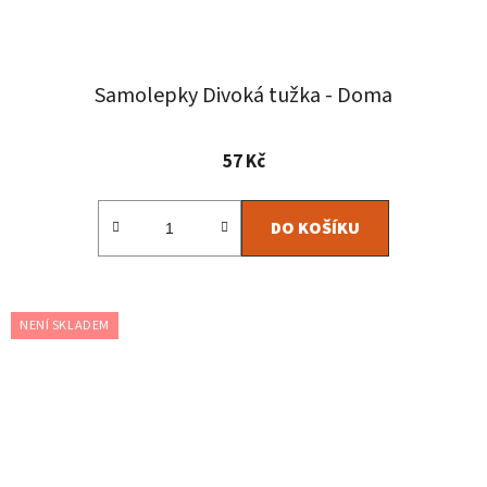
Samolepky Divoká tužka - Doma
Průměrné
57 Kč
hodnocení
produktu
DO KOŠÍKU
je
5,0
z
5
NENÍ SKLADEM
hvězdiček.