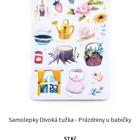
Samolepky Divoká tužka - Prázdniny u babičky
Průměrné
57 Kč