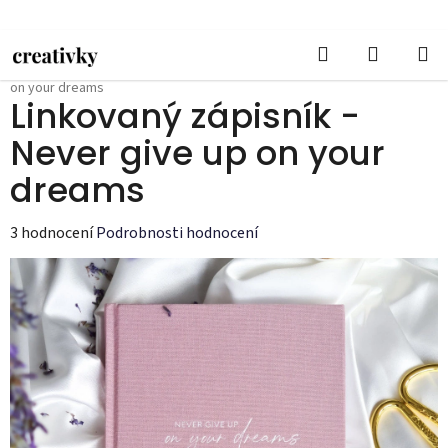
Přejít
na
Hledat
NÁKUPN
obsah
Domů
/
ZÁPISNÍKY
/
Linkované zápisníky
/
Linkovaný zápisník - Never give up
KOŠÍK
on your dreams
Linkovaný zápisník -
Never give up on your
dreams
Průměrné
3 hodnocení
Podrobnosti hodnocení
hodnocení
produktu
je
5,0
z
5
hvězdiček.