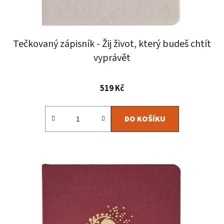
Tečkovaný zápisník - Žij život, který budeš chtít
vyprávět
Průměrné
519 Kč
hodnocení
produktu
DO KOŠÍKU
je
5,0
z
5
hvězdiček.