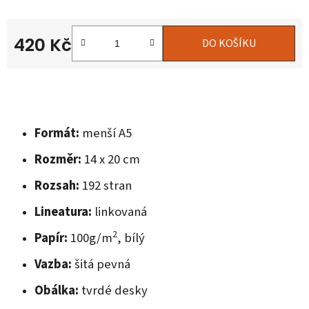
420 Kč
DO KOŠÍKU
Měrná cena:
Formát:
menší A5
Rozměr:
14 x 20 cm
Rozsah:
192 stran
Lineatura:
linkovaná
2
Papír:
100g/m
, bílý
Vazba:
šitá pevná
Obálka:
tvrdé desky